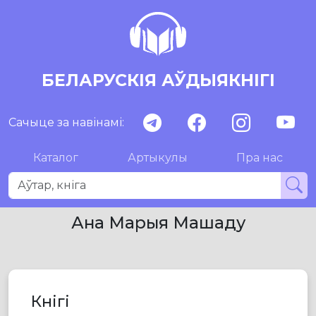
БЕЛАРУСКІЯ АЎДЫЯКНІГІ
Сачыце за навінамі:
Каталог
Артыкулы
Пра нас
Ана Марыя Машаду
Кнігі