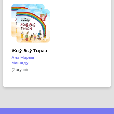
Жыў-быў Тыран
Ана Марыя
Машаду
(2 агучкі)