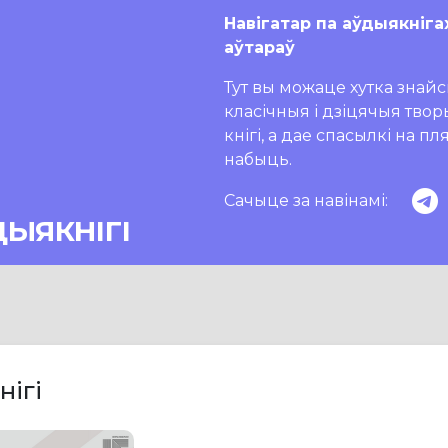
Навігатар па аўдыякніга
аўтараў
Тут вы можаце хутка знайсц
класічныя і дзіцячыя тво
кнігі, а дае спасылкі на п
набыць.
Сачыце за навінамі:
ДЫЯКНІГІ
нігі