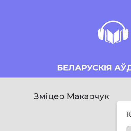
БЕЛАРУСКІЯ АЎ
Зміцер Макарчук
К