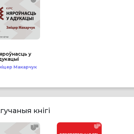
яроўнасць у
дукацыі
міцер Макарчук
гучаныя кнігі