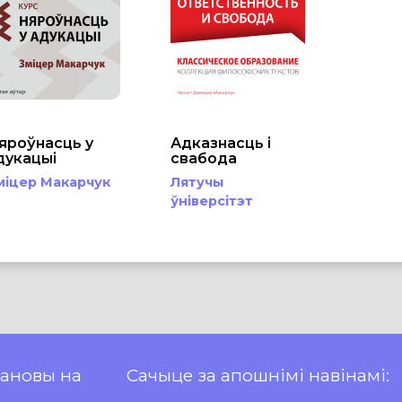
яроўнасць у
Адказнасць і
дукацыі
свабода
міцер Макарчук
Лятучы
ўніверсітэт
пановы на
Сачыце за апошнімі навінамі: