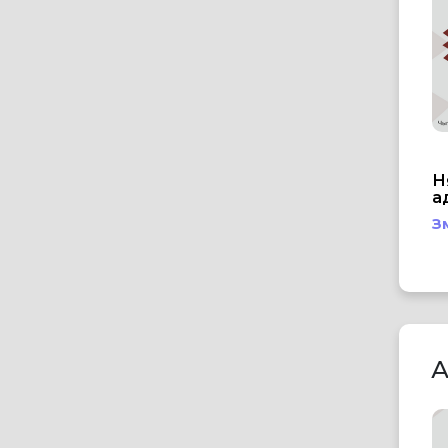
Н
а
З
А