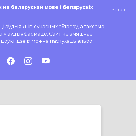
х на беларускай мове і беларускіх
Каталог
і аўдыякнігі сучасных аўтараў, а таксама
ры ў аўдыяфармаце. Сайт не змяшчае
ляцоўкі, дзе іх можна паслухаць альбо