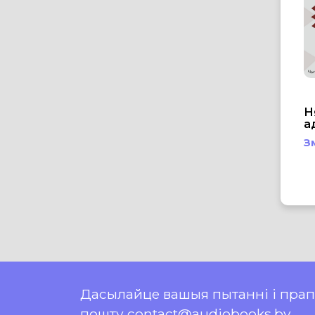
Н
а
З
Дасылайце вашыя пытанні і пра
пошту contact@audiobooks.by