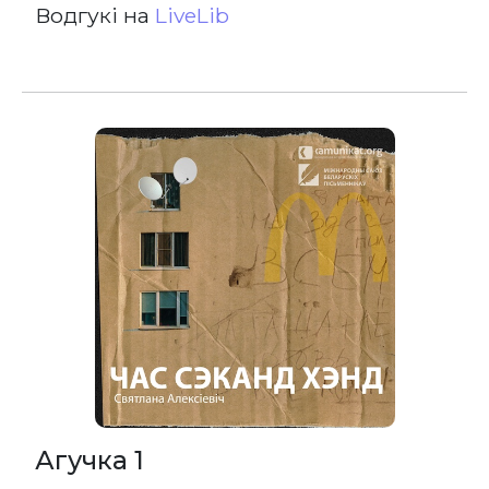
Водгукі на
LiveLib
Агучка 1