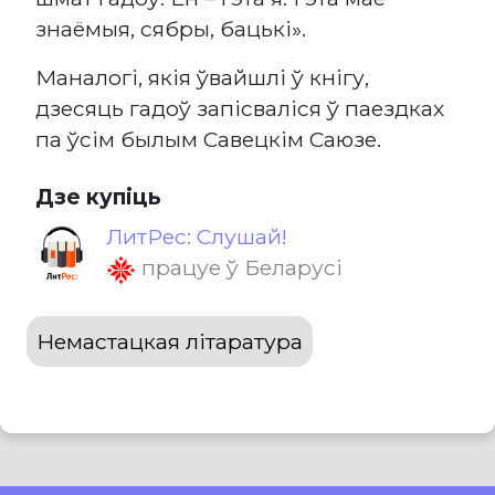
знаёмыя, сябры, бацькі».
Маналогі, якія ўвайшлі ў кнігу,
дзесяць гадоў запісваліся ў паездках
па ўсім былым Савецкім Саюзе.
Дзе купіць
ЛитРес: Слушай!
працуе ў Беларусі
Немастацкая літаратура