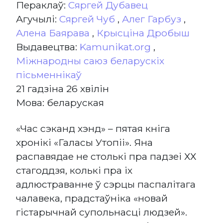
Пераклаў:
Сяргей Дубавец
Агучылі:
Сяргей Чуб
,
Алег Гарбуз
,
Алена Баярава
,
Крысціна Дробыш
Выдавецтва:
Kamunikat.org
,
Міжнародны саюз беларускіх
пісьменнікаў
21 гадзіна 26 хвілін
Мова: беларуская
«Час сэканд хэнд» – пятая кніга
хронікі «Галасы Утопіі». Яна
распавядае не столькі пра падзеі ХХ
стагоддзя, колькі пра іх
адлюстраванне ў сэрцы паспалітага
чалавека, прадстаўніка «новай
гістарычнай супольнасці людзей».