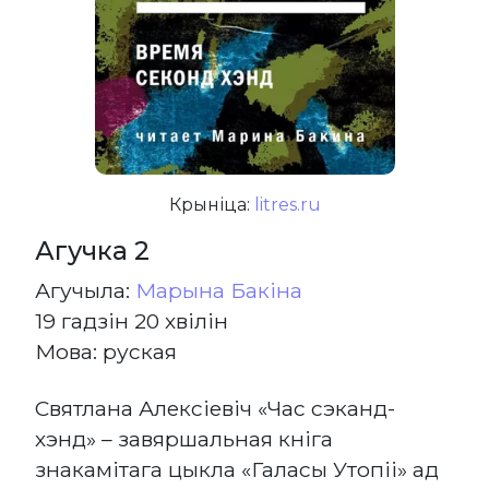
Крыніца:
litres.ru
Агучка 2
Агучыла:
Марына Бакіна
19 гадзін 20 хвілін
Мова: руская
Святлана Алексіевіч «Час сэканд-
хэнд» – завяршальная кніга
знакамітага цыкла «Галасы Утопіі» ад