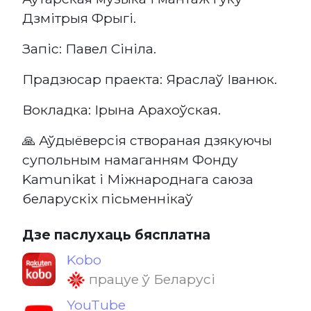
Дзмітрыя Фрыгі.
Запіс: Павел Сініла.
Прадзюсар праекта: Яраслаў Іванюк.
Вокладка: Ірына Арахоўская.
🙏 Аўдыёверсія створаная дзякуючы
супольным намаганням Фонду
Kamunikat і Міжнароднага саюза
беларускіх пісьменнікаў
Дзе паслухаць бясплатна
Kobo
працуе ў Беларусі
YouTube