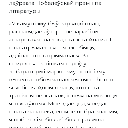
лаўрэата Нобелеўскай прэміі па
літаратуры.
«У камунізму быў вар'яцкі план, –
распавядае аўтар, - перарабіць
«старога» чалавека, старога Адама. І
гэта атрымалася ... можа быць,
адзінае, што атрымалася. За
семдзесят з лішкам гадоў у
лабараторыі марксізму-ленінізму
вывелі асобны чалавечы тып – homo
soveticus. Адны лічаць, што гэта
трагічны персанаж, іншыя называюць
яго «саўком». Мне здаецца, я ведаю
гэтага чалавека, ён мне добра знаёмы,
я побач з ім, бок аб бок, пражыла
шмат гадоў. Ён – гэта я. Гэта мае