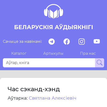
БЕЛАРУСКІЯ АЎДЫЯКНІГІ
Сачыце за навінамі:
Каталог
Артыкулы
Пра нас
Час сэканд-хэнд
Aўтарка:
Святлана Алексіевіч