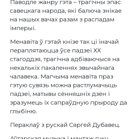
Паводле жанру гэта – трагічны эпас
савецкага народа, які балюча знікае
на нашых вачах разам з распадам
імперыі.
Менавіта ў гэтай кнізе так ці іначай
пераплятаюцца ўсе падзеі ХХ
стагоддзя, трагічна адбіваючыся на
некалькіх пакаленнях звычайнага
чалавека. Магчыма менавіта праз
гэтую сувязь можна растлумачыць
падзеі, матывы сённяшніх дзён і
зразумець іх сапраўдную прыроду да
глыбіню.
Пераклаў з рускай Сяргей Дубавец.
Аўтарская музыка і мантаж гуку