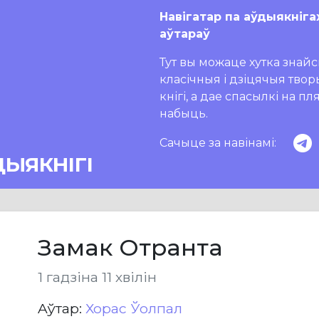
Навігатар па аўдыякніга
аўтараў
Тут вы можаце хутка знайсц
класічныя і дзіцячыя тво
кнігі, а дае спасылкі на п
набыць.
Сачыце за навінамі:
ДЫЯКНІГІ
Замак Отранта
1 гадзіна 11 хвілін
Aўтар:
Хорас Ўолпал