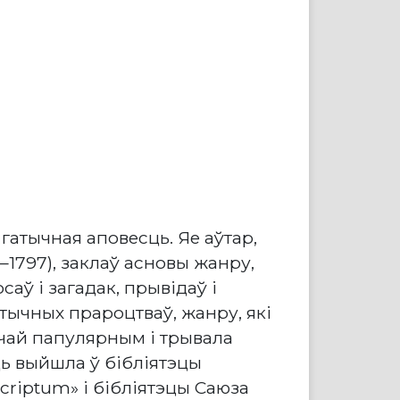
гатычная аповесць. Яе аўтар,
7–1797), заклаў асновы жанру,
осаў і загадак, прывідаў і
стычных прароцтваў, жанру, які
ычай папулярным і трывала
ь выйшла ў бібліятэцы
criptum» і бібліятэцы Саюза