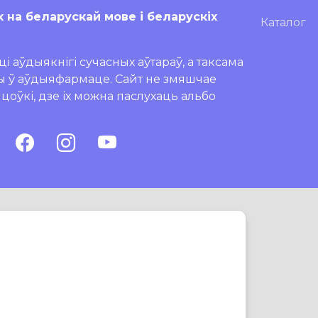
х на беларускай мове і беларускіх
Каталог
і аўдыякнігі сучасных аўтараў, а таксама
ры ў аўдыяфармаце. Сайт не змяшчае
ляцоўкі, дзе іх можна паслухаць альбо