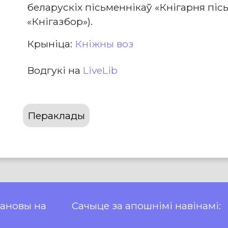
беларускіх пісьменнікаў «Кнігарня пісь
«Кнігазбор»).
Крыніца:
Кніжны воз
Водгукі на
LiveLib
Пераклады
пановы на
Сачыце за апошнімі навінамі: