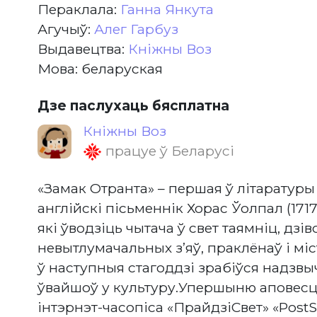
Пераклала:
Ганна Янкута
Агучыў:
Алег Гарбуз
Выдавецтва:
Кніжны Воз
Мова: беларуская
Дзе паслухаць бясплатна
Кніжны Воз
працуе ў Беларусі
«Замак Отранта» – першая ў літаратуры 
англійскі пісьменнік Хорас Ўолпал (171
які ўводзіць чытача ў свет таямніц, дзів
невытлумачальных з’яў, праклёнаў і мі
ў наступныя стагоддзі зрабіўся надзв
ўвайшоў у культуру.Упершыню аповесц
інтэрнэт-часопіса «ПрайдзіСвет» «PostS