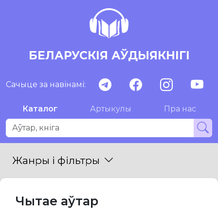
БЕЛАРУСКІЯ АЎДЫЯКНІГІ
Сачыце за навінамі:
Каталог
Артыкулы
Пра нас
Жанры і фільтры
Чытае аўтар