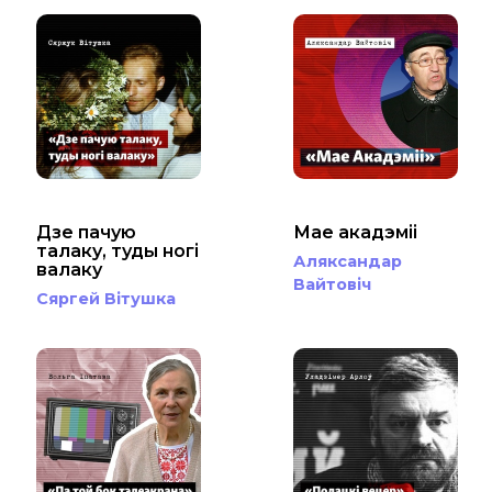
Дзе пачую
Мае акадэміі
талаку, туды ногі
Аляксандар
валаку
Вайтовіч
Сяргей Вітушка