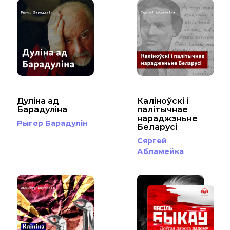
Дуліна ад
Каліноўскі і
Барадуліна
палітычнае
нараджэньне
Рыгор Барадулін
Беларусі
Сяргей
Абламейка