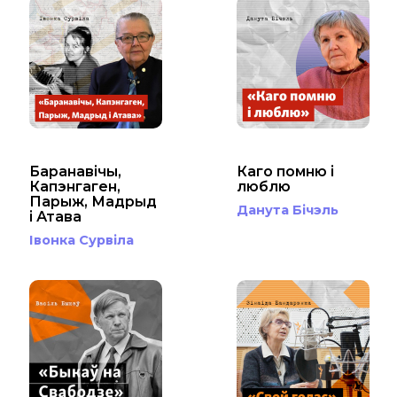
Баранавічы,
Каго помню і
Капэнгаген,
люблю
Парыж, Мадрыд
Данута Бічэль
і Атава
Івонка Сурвіла