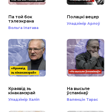
Па той бок
Полацкі вецер
тэлеэкрана
Уладзімір Арлоў
Вольга Іпатава
Краявід зь
На высьпе
кінакамэрай
ўспамінаў
Уладзімір Халіп
Валянцін Тарас