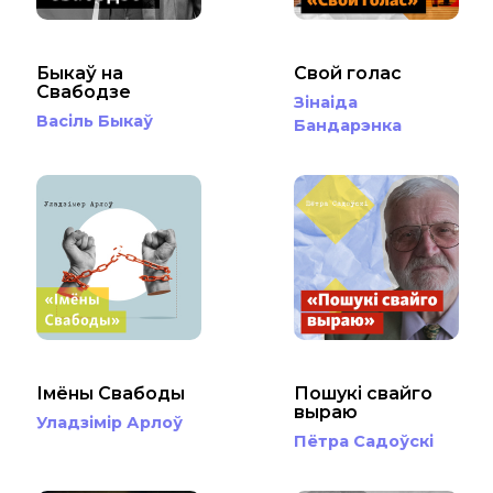
Быкаў на
Свой голас
Свабодзе
Зінаіда
Васіль Быкаў
Бандарэнка
Імёны Свабоды
Пошукі свайго
выраю
Уладзімір Арлоў
Пётра Садоўскі