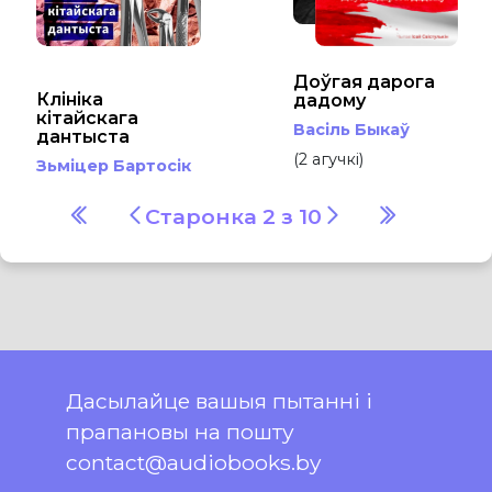
Доўгая дарога
Клініка
дадому
кітайскага
Васіль Быкаў
дантыста
(2 агучкі)
Зьміцер Бартосік
Старонка 2 з 10
Дасылайце вашыя пытанні і
прапановы на пошту
contact@audiobooks.by