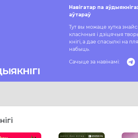
Навігатар па аўдыякніга
аўтараў
Тут вы можаце хутка знайсц
класічныя і дзіцячыя тво
кнігі, а дае спасылкі на п
набыць.
Сачыце за навінамі:
ДЫЯКНІГІ
нігі