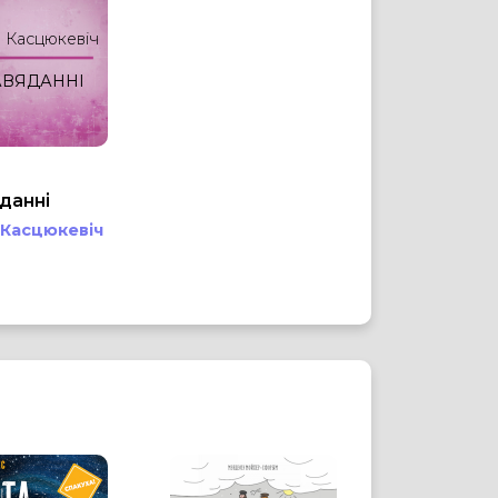
 Касцюкевіч
АВЯДАННІ
данні
 Касцюкевіч