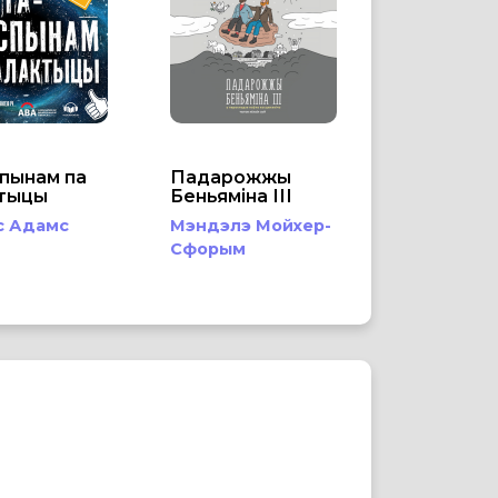
пынам па
Падарожжы
ктыцы
Беньяміна ІІІ
с Адамс
Мэндэлэ Мойхер-
Сфорым