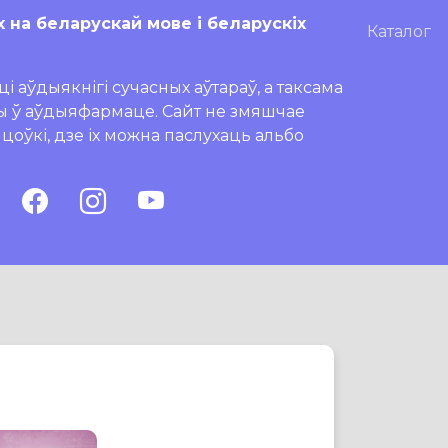
х на беларускай мове і беларускіх
Каталог
і аўдыякнігі сучасных аўтараў, а таксама
ры ў аўдыяфармаце. Сайт не змяшчае
ляцоўкі, дзе іх можна паслухаць альбо