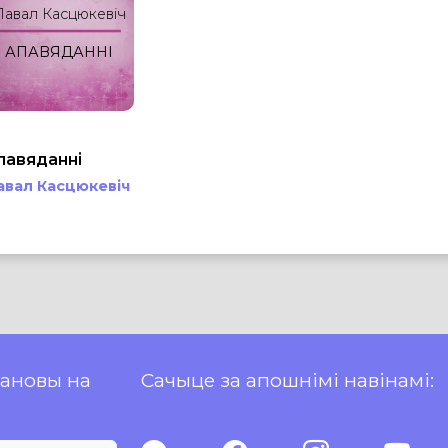
Павал Касцюкевіч
АПАВЯДАННІ
павяданні
авал Касцюкевіч
пановы на
Сачыце за апошнімі навінамі: