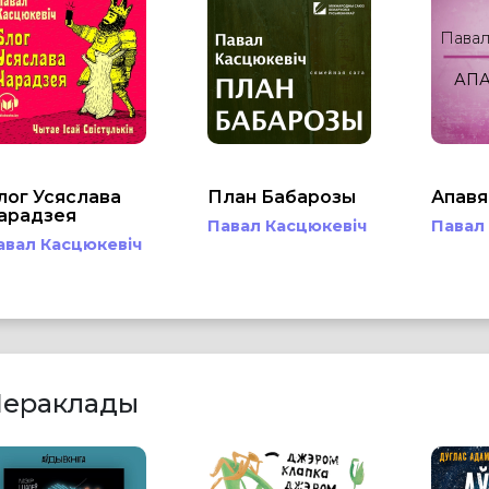
Павал
АП
лог Усяслава
План Бабарозы
Апавя
арадзея
Павал Касцюкевіч
Павал
авал Касцюкевіч
ераклады