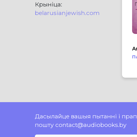
Крыніца:
belarusianjewish.com
А
П
Дасылайце вашыя пытанні і пра
пошту contact@audiobooks.by