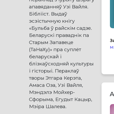
апавяданняў Узі Вайля.
Біблiіст. Выдаў
эсэістычную кнігу
«Бульба ў райскім садзе.
Беларускі праваднік па
З
Старым Запавеце
М
(ТаНаХу)» пра суплёт
беларускай і
блізкаўсходняй культуры
і гісторыі. Пераклаў
творы Этгара Керэта,
Амаса Оза, Узі Вайля,
Мэндэлэ Мойхер-
А
Сфорыма, Егудыт Кацыр,
Мэіра Шалева.