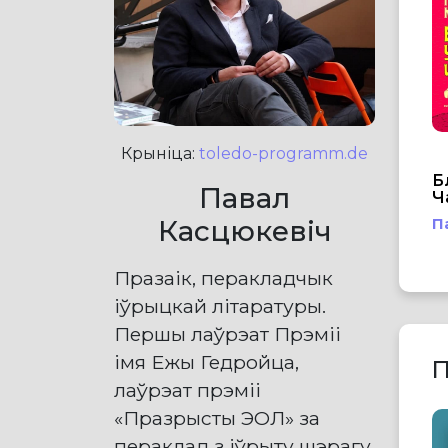
Крыніца:
toledo-programm.de
Б
Павал
Ч
Касцюкевіч
П
Празаік, перакладчык
iўрыцкай літаратуры.
Першы лаўрэат Прэміі
імя Ежы Гедройца,
П
лаўрэат прэміі
«Празрысты ЭОЛ» за
пераклад з іўрыту шэрагу