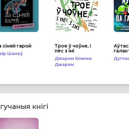
а сіняй гарой
Трое ў чоўне, і
Аўтас
пёс з імі
гала
эір Шалеў
Джэром Клапка
Дугла
Джэром
гучаныя кнігі