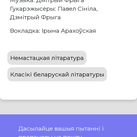
Музыка: Дмітрый Фрыга
Гукарэжысёры: Павел Сініла,
Дзмітрый Фрыга
Вокладка: Ірына Арахоўская
Немастацкая літаратура
Класікі беларускай літаратуры
Дасылайце вашыя пытанні і