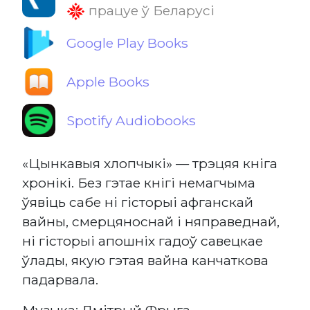
працуе ў Беларусі
Google Play Books
Apple Books
Spotify Audiobooks
«Цынкавыя хлопчыкі» — трэцяя кніга
хронікі. Без гэтае кнігі немагчыма
ўявіць сабе ні гісторыі афганскай
вайны, смерцяноснай і няправеднай,
ні гісторыі апошніх гадоў савецкае
ўлады, якую гэтая вайна канчаткова
падарвала.