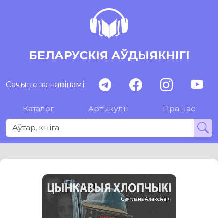
БЕЛАРУСКІЯ АЎДЫЯКНІГІ
Сачыце за навінамі:
Каталог
Артыкулы
Пра нас