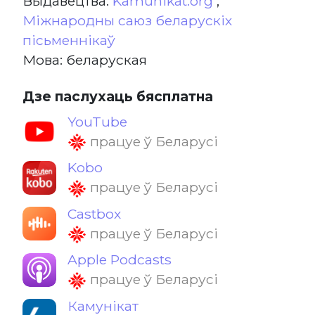
Выдавецтва:
Kamunikat.org
,
Міжнародны саюз беларускіх
пісьменнікаў
Мова: беларуская
Дзе паслухаць бясплатна
YouTube
працуе ў Беларусі
Kobo
працуе ў Беларусі
Castbox
працуе ў Беларусі
Apple Podcasts
працуе ў Беларусі
Камунікат