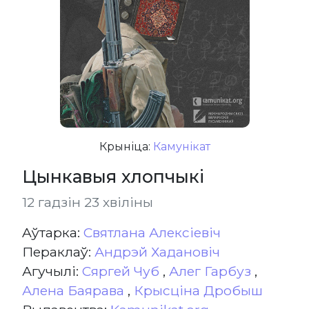
Крыніца:
Камунікат
Цынкавыя хлопчыкі
12 гадзін 23 хвіліны
Aўтарка:
Святлана Алексіевіч
Пераклаў:
Андрэй Хадановіч
Агучылі:
Сяргей Чуб
,
Алег Гарбуз
,
Алена Баярава
,
Крысціна Дробыш