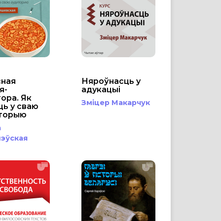
сная
Няроўнасць у
я-
адукацыі
ора. Як
Зміцер Макарчук
ць у сваю
торыю
а
эўская