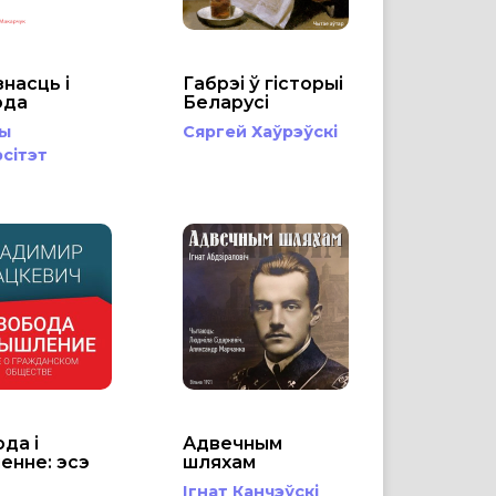
насць і
Габрэі ў гісторыі
ода
Беларусі
чы
Сяргей Хаўрэўскі
рсітэт
да і
Адвечным
енне: эсэ
шляхам
Ігнат Канчэўскі