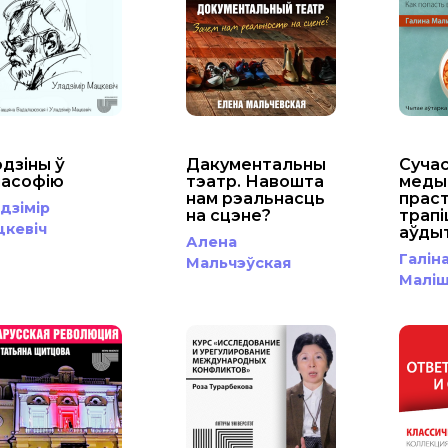
дзіны ў
Дакументальны
Суча
ласофію
тэатр. Навошта
меды
нам рэальнасць
праст
дзімір
на сцэне?
трапі
цкевіч
аўды
Алена
Галін
Мальчэўская
Маліш