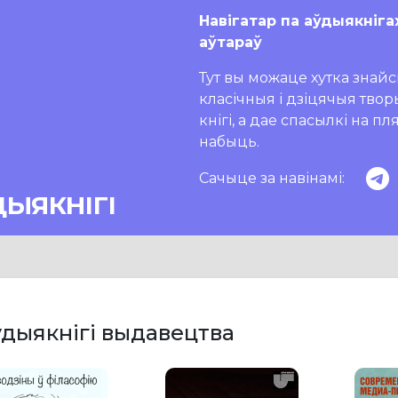
Навігатар па аўдыякніга
аўтараў
Тут вы можаце хутка знайсц
класічныя і дзіцячыя тво
кнігі, а дае спасылкі на п
набыць.
Сачыце за навінамі:
ДЫЯКНІГІ
дыякнігі выдавецтва