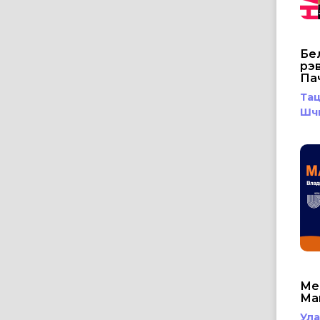
Бе
рэ
Па
Та
Шч
Ме
Ма
Ула