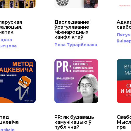
ларуская
Даследванне і
Адказ
валюцыя.
ўрэгуляванне
сваб
чатак
міжнародных
Ляту
канфліктаў
ццяна
ўніве
Роза Турарбекава
ытцова
тад
PR: як будаваць
Свабо
цкевіча
камунікацыю ў
Мысл
публічнай
пра
дзімір