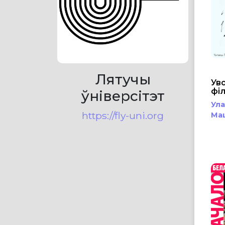
Лятучы
Уво
фі
ўніверсітэт
Ула
https://fly-uni.org
Ма