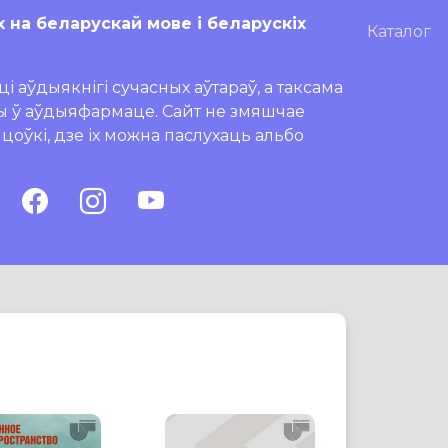
х на беларускай мове і беларускіх
Каталог
і аўдыякнігі сучасных аўтараў, а таксама
ры ў аўдыяфармаце. Сайт не змяшчае
ляцоўкі, дзе іх можна паслухаць альбо