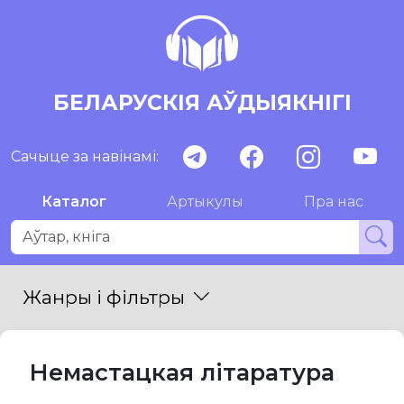
БЕЛАРУСКІЯ АЎДЫЯКНІГІ
Сачыце за навінамі:
Каталог
Артыкулы
Пра нас
Жанры і фільтры
Немастацкая літаратура