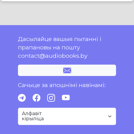
Дасылайце вашыя пытанні і
прапановы на пошту
contact@audiobooks.by
Сачыце за апошнімі навінамі:
Алфавіт