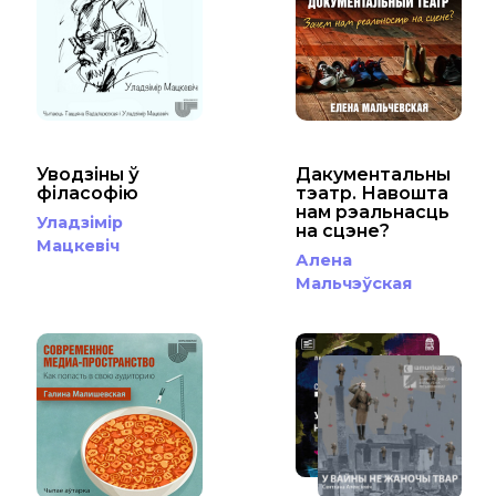
Уводзіны ў
Дакументальны
філасофію
тэатр. Навошта
нам рэальнасць
Уладзімір
на сцэне?
Мацкевіч
Алена
Мальчэўская