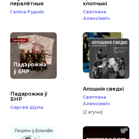
пералётныя
хлопчыкі
Галіна Руднік
Святлана
Алексіевіч
Апошнія сведкі
Падарожжа ў
Святлана
БНР
Алексіевіч
Сяргей Шупа
(2 агучкі)