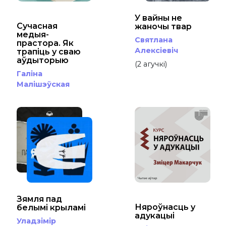
У вайны не
Сучасная
жаночы твар
медыя-
Святлана
прастора. Як
Алексіевіч
трапіць у сваю
аўдыторыю
(2 агучкі)
Галіна
Малішэўская
Зямля пад
Няроўнасць у
белымі крыламі
адукацыі
Уладзімір