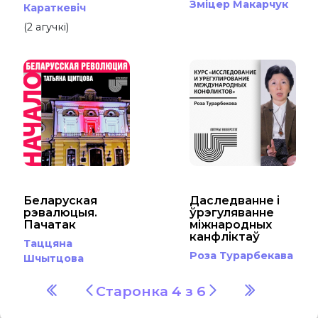
Зміцер Макарчук
Караткевіч
(2 агучкі)
Беларуская
Даследванне і
рэвалюцыя.
ўрэгуляванне
Пачатак
міжнародных
канфліктаў
Таццяна
Роза Турарбекава
Шчытцова
Старонка 4 з 6