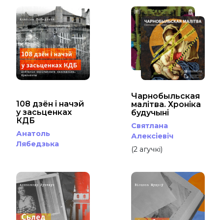
Чарнобыльская
108 дзён і начэй
малітва. Хроніка
у засьценках
будучыні
КДБ
Святлана
Анатоль
Алексіевіч
Лябедзька
(2 агучкі)