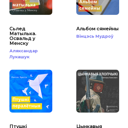
Cьлед
Альбом сямейны
Матылька.
Вінцэсь Мудроў
Освальд у
Менску
Аляксандар
Лукашук
Птушкі
Цынкавыя